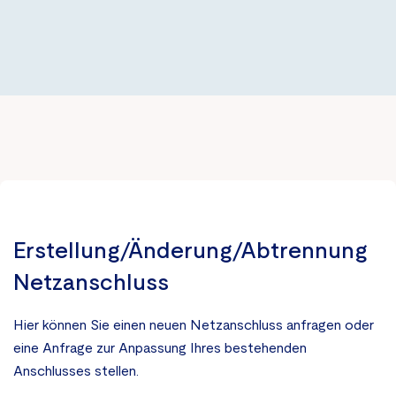
Die
Option
Lesehilfe
ist
Die
deaktiviert
Option
Animationen stoppen
ist
Die
deaktiviert
Option
Alle Einstellungen zurücksetzen
ist
deaktiviert
Erstellung/Änderung/Abtrennung
Netzanschluss
Hier können Sie einen neuen Netzanschluss anfragen oder
eine Anfrage zur Anpassung Ihres bestehenden
Anschlusses stellen.