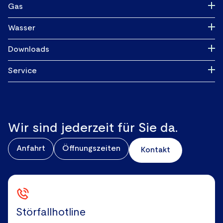
Versorgungsgebiet
Gas
Hausanschluss
Versorgungsgebiet
Wasser
Anmeldepflichtige Anlagen
Hausanschlüsse
Versorgungsgebiet
Downloads
Netzzugang
Netzzugang
Hausanschluss
Installateure
Einspeisung
Service
Veröffentlichungen
Schema Wasserversorgung
Bauherren
Erzeugungsanlagen
Kontakt
Trinkwasseranalyse
Marktpartner
Veröffentlichungen
Störung melden
Planauskunft
Wir sind jederzeit für Sie da.
Anfahrt
Anfahrt
Öffnungszeiten
Kontakt
Öffnungszeiten
Downloads
Störfallhotline