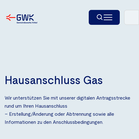
Einstellungen
Häufig gestellte Fragen
Schriftgröße
-
+
⟲
Wortabstand
-
+
⟲
Buchstabenabstand
Hausanschluss Gas
-
+
⟲
Zeilenabstand
-
+
⟲
Wir unterstützen Sie mit unserer digitalen Antragsstrecke
Zeigergröße
rund um Ihren Hausanschluss
-
+
⟲
– Erstellung/Änderung oder Abtrennung sowie alle
Kontrast-Modus
Informationen zu den Anschlussbedingungen.
Schaltflächen vergrößern